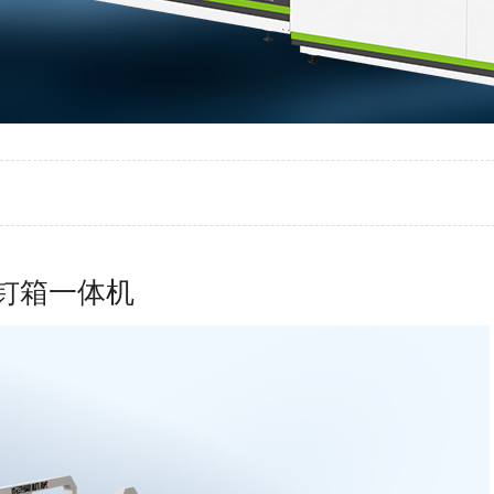
动糊钉箱一体机