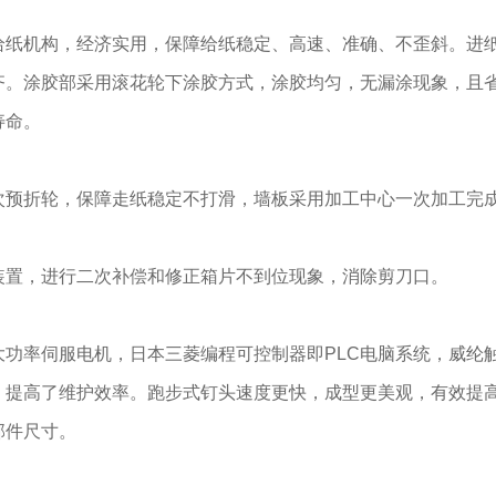
给纸机构，经济实用，保障给纸稳定、高速、准确、不歪斜。进
齐。涂胶部采用滚花轮下涂胶方式，涂胶均匀，无漏涂现象，且省
寿命。
次预折轮，保障走纸稳定不打滑，墙板采用加工中心一次加工完
装置，进行二次补偿和修正箱片不到位现象，消除剪刀口。
大功率伺服电机，日本三菱编程可控制器即PLC电脑系统，威纶
。提高了维护效率。跑步式钉头速度更快，成型更美观，有效提
部件尺寸。