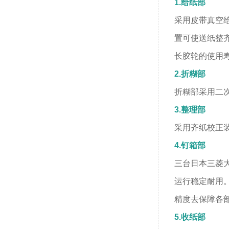
1.给纸部
采用皮带真空
置可使送纸整
长胶轮的使用
2.折糊部
折糊部采用二
3.整理部
采用齐纸校正
4.钉箱部
三台日本三菱
运行稳定耐用
精度去保障各
5.收纸部